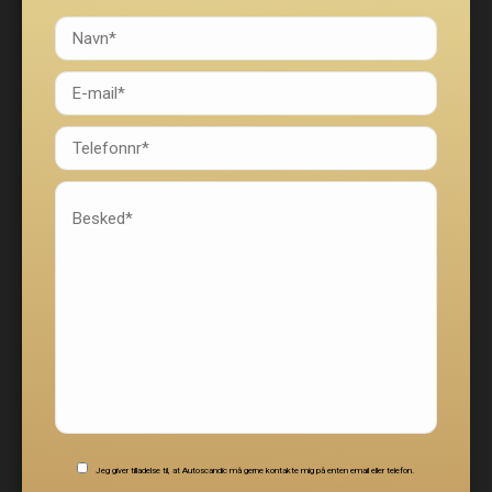
Jeg giver tilladelse til, at Autoscandic må gerne kontakte mig på enten email eller telefon.