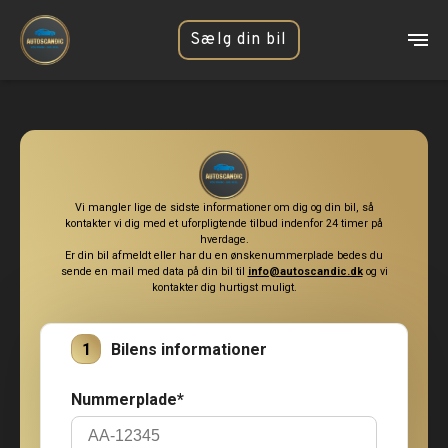
Sælg din bil
Vi mangler lige de sidste informationer om dig og din bil, så
kontakter vi dig med et uforpligtende tilbud indenfor 24 timer på
hverdage.
Er din bil afmeldt eller har du en ønskenummerplade bedes du
sende en mail med data på din bil til
info@autoscandic.dk
og vi
kontakter dig hurtigst muligt.
1
Bilens informationer
Nummerplade*