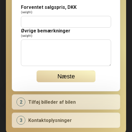
Forventet salgspris, DKK
(valgfri)
Øvrige bemærkninger
(valgfri)
Næste
2
Tilføj billeder af bilen
3
Kontaktoplysninger